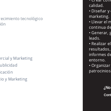
calidad.
• Diseñar y
marketing.
recimiento tecnológico
• Llevar el
ción
continua de
• Generar, 
leads.
• Realizar e
resultados,
informes d
rcial y Marketing
entorno.
ublicidad
• Organizar
patrocinios
cación
o y Marketing
¿No 
Cont