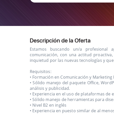
Descripción de la Oferta
Estamos buscando un/a profesional a
comunicación, con una actitud proactiva, 
inquietud por las nuevas tecnologías y que 
Requisitos:
• Formación en Comunicación y Marketing D
• Sólido manejo del paquete Office, Word
análisis y publicidad.
• Experiencia en el uso de plataformas de 
• Sólido manejo de herramientas para dise
• Nivel B2 en inglés
• Experiencia en puesto similar de al meno