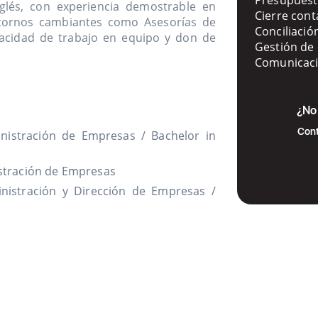
glés, con experiencia demostrable en
Cierre cont
ntornos cambiantes como Asesorías de
Conciliació
acidad de trabajo en equipo y don de
Gestión de
Comunicaci
¿No 
Cont
stración de Empresas / Bachelor in
tración de Empresas
stración y Dirección de Empresas /