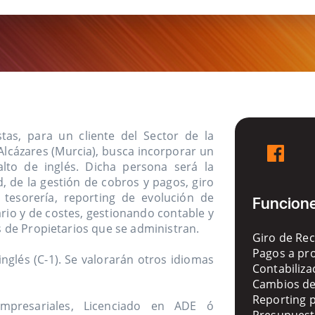
s, para un cliente del Sector de la
Alcázares (Murcia), busca incorporar un
lto de inglés. Dicha persona será la
d, de la gestión de cobros y pagos, giro
 tesorería, reporting de evolución de
Funcione
ario y de costes, gestionando contable y
 de Propietarios que se administran.
Giro de Rec
Pagos a pr
nglés (C-1). Se valorarán otros idiomas
Contabiliz
Cambios de 
Reporting p
mpresariales, Licenciado en ADE ó
Presupues